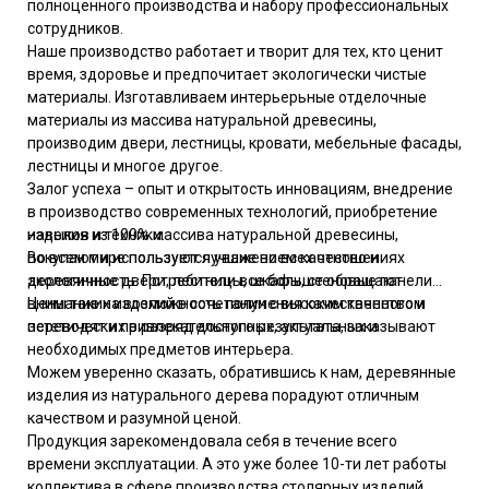
полноценного производства и набору профессиональных
сотрудников.
Наше производство работает и творит для тех, кто ценит
время, здоровье и предпочитает экологически чистые
материалы. Изготавливаем интерьерьные отделочные
материалы из массива натуральной древесины,
производим двери, лестницы, кровати, мебельные фасады,
лестницы и многое другое.
Залог успеха – опыт и открытость инновациям, внедрение
в производство современных технологий, приобретение
изделия из 100% массива натуральной древесины,
навыков и техники.
покупают и используют лучшие во всех отношениях
Во всем мире пользуется уважением качество и
деревянные двери, лестницы, шкафы, стеновые панели...
экологичность. Потребители все больше обращают
Цены таких изделий в сочетании с высоким качеством
внимание на возможность получения качественного и
переводят их в разряд доступных, актуальных и
эстетически привлекательного результата, заказывают
необходимых предметов интерьера.
Можем уверенно сказать, обратившись к нам, деревянные
изделия из натурального дерева порадуют отличным
качеством и разумной ценой.
Продукция зарекомендовала себя в течение всего
времени эксплуатации. А это уже более 10-ти лет работы
коллектива в сфере производства столярных изделий.